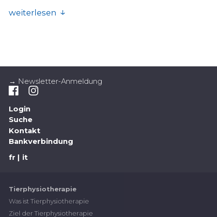
weiterlesen
Hund
Arthrose - Arthritis: die wichtigsten
Unterschiede
Qualitätszirkel «Hunde» / Schweiz. Verband
→ Newsletter-Anmeldung
für Tierphysiotherapie (SVTPT); Bilder:
Brigitte Jost
bestellbar im
Tierphysio-Shop
Login
Suche
Halsband und Brustgeschirr (Besitzer oder
Kontakt
Bankverbindung
Fachsprache)
Brigitte Jost, Tierphysiotherapeutin mit eidg.
fr
it
Diplom, Aktivmitglied SVTPT
bestellbar im
Tierphysio-Shop
Tierphysiotherapie
Kreuzbandriss beim Hund (Besitzer oder
Was ist Tierphysiotherapie
Fachsprache)
Ziel der Tierphysiotherapie