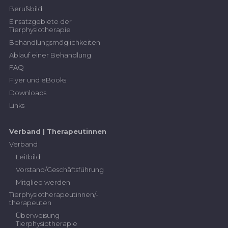
Brigitte Jost, Tierphysiotherapeutin mit eidg.
Berufsbild
Diplom, Aktivmitglied SVTPT
Einsatzgebiete der
Tierphysiotherapie
bestellbar im
Tierphysio-Shop
Behandlungsmöglichkeiten
Ablauf einer Behandlung
Pferd
FAQ
Flyer und eBooks
Basistraining für Hippotherapie-K®-Pferde
Downloads
- Ein Leitfaden für die tägliche Arbeit
Links
Franziska Item, Tierphysiotherapeutin mit
eidg. Diplom, Aktivmitglied SVTPT
Verband | Therapeutinnen
bestellbar im
Tierphysio-Shop
Verband
Leitbild
Vorstand/Geschäftsführung
Mitglied werden
Tierphysiotherapeutinnen/-
therapeuten
Überweisung
Tierphysiotherapie