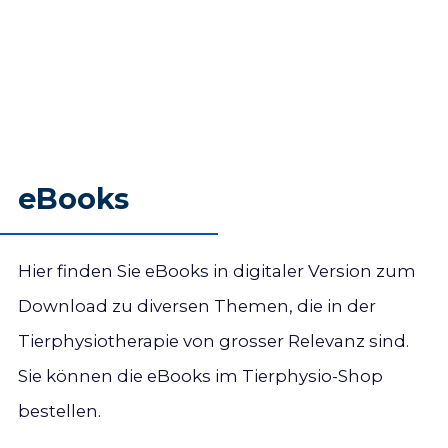
Arthrose - Arthritis: die wichtigsten
Unterschiede
Qualitätszirkel «Hunde» / Schweiz. Verband
für Tierphysiotherapie (SVTPT), Bilder:
Brigitte Jost
bestellbar im
Tierphysio-Shop
Nagelbett-Entzündung des kleinen Zehs
eBooks
und die Beobachtungen im Alltag
Dimitrios Manoglou, Tierphysiotherapeut
mit eidg. Diplom, Aktivmitglied SVTPT
Hier finden Sie eBooks in digitaler Version zum
bestellbar im
Tierphysio-Shop
Download zu diversen Themen, die in der
Tierphysiotherapie von grosser Relevanz sind.
Sie können die eBooks im Tierphysio-Shop
bestellen.