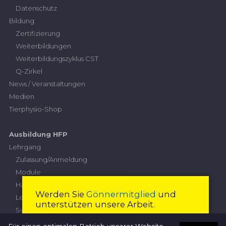
Datenschutz
Bildung
Zertifizierung
Weiterbildungen
Weiterbildungszyklus CST
Q-Zirkel
News / Veranstaltungen
Medien
Tierphysio-Shop
Ausbildung HFP
Lehrgang
Zulassung/Anmeldung
Module
Handlungskompetenzen
Werden Sie
Gönnermitglied
und
Leistungskriterien
unterstützen unsere Arbeit.
Subventionierung
Höhere Fachprüfung
Mitglied werden
Schliessen
Für einen optimalen Betrieb unserer Website