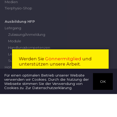
Medien
Tierphysio-Shop
Ausbildung HFP
Lehrgang
Zulassung/Anmeldung
Module
Handlungskompetenzen
Leistungskriterien
Werden Sie
Gönnermitglied
und
Subventionierung
unterstützen unsere Arbeit.
Höhere Fachprüfung
Prüfungskommission
Mitglied werden
Schliessen
Für einen optimalen Betrieb unserer Website
verwenden wir Cookies. Durch die Nutzung der
Anmeldung
OK
Webseite stimmen Sie der Verwendung von
Therapeuten
Prüfungsordnung
Cookies zu.
Zur Datenschutzerklärung
.
Wegleitung
Diplomarbeit
Nationaler
Qualifikationsrahmen