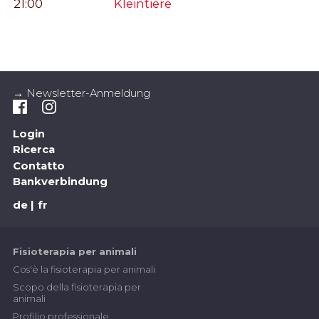
21:00
Kleintiere
→ Newsletter-Anmeldung
Login
Ricerca
Contatto
Bankverbindung
de
fr
Fisioterapia per animali
Cos'è la fisioterapia per animali
Scopo della fisioterapia per
animali
Profilio professionale