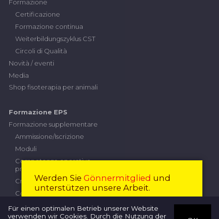
Formazione
Certificazione
Formazione continua
Weiterbildungszyklus CST
Circoli di Qualità
Novità / eventi
Media
Shop fisoterapia per animali
Formazione EPS
Formazione supplementare
Ammissione/Iscrizione
Moduli
Competenze operative
professionali
Werden Sie
Gönnermitglied
und
Criteri di prestazione
unterstützen unsere Arbeit.
Contributi
Esame professionale superiore
Diventare membro
Chiudi
Für einen optimalen Betrieb unserer Website
verwenden wir Cookies. Durch die Nutzung der
Commissione d'esame