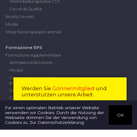
Weiterbildungszyklus CST
Circoli di Qualità
Novità / eventi
Media
Shop fisoterapia per animali
Formazione EPS
Formazione supplementare
Ammissione/Iscrizione
Moduli
Competenze operative
professionali
Werden Sie
Gönnermitglied
und
Criteri di prestazione
unterstützen unsere Arbeit.
Contributi
Esame professionale superiore
Diventare membro
Chiudi
Für einen optimalen Betrieb unserer Website
verwenden wir Cookies. Durch die Nutzung der
Commissione d'esame
OK
Webseite stimmen Sie der Verwendung von
Terapisti
Iscrizione
Cookies zu.
Zur Datenschutzerklärung
.
Regolamento d'esame
Direttive