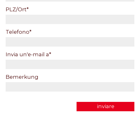
persone interessate alla salute degli animali, in
PLZ/Ort
*
particolare quelle con altra istruzione di base
(ad esempio massaggiatori, istruttori, ecc.).
Telefono
*
I membri attivi e passivi sono considerati
membri individuali e hanno diritto di voto. I
Invia un'e-mail a
*
sostenitori non hanno diritto di voto. Tutti i
membri saranno tenuti al corrente delle attività
Bemerkung
della FSFA e invitati ai corsi di perfezionamento
professionale. Ogni anno si svolge un incontro
pubblico e viene compilato un bollettino
inviare
informativo.
Quote di partecipazione annuali: