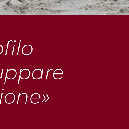
filo
luppare
ione»