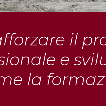
fforzare il pro
sionale e svi
eme la formaz