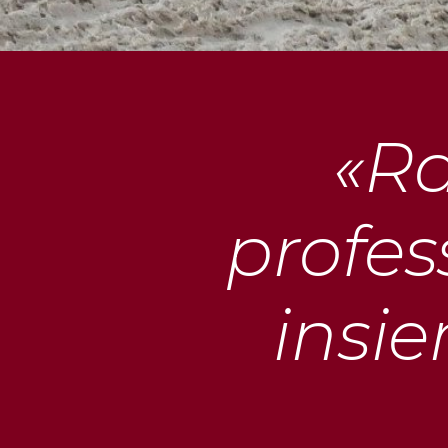
«Ra
profes
insi