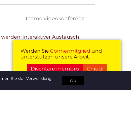
Teams-Videokonferenz
t werden. Interaktiver Austausch
Werden Sie
Gönnermitglied
und
Dettagli | Registrazione
unterstützen unsere Arbeit.
Diventare membro
Chiudi
immen Sie der Verwendung
OK
Ricerca
Contatto
Bankverbindung
de
fr
Impressum