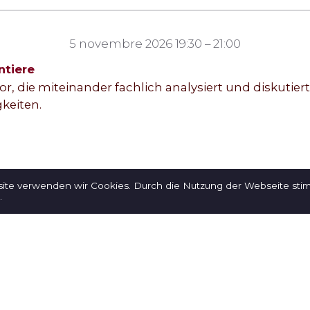
5 novembre 2026 19:30 – 21:00
ntiere
or, die miteinander fachlich analysiert und diskutier
keiten.
site verwenden wir Cookies. Durch die Nutzung der Webseite st
.
Login
derazione / Terapisti
Formazione EPS