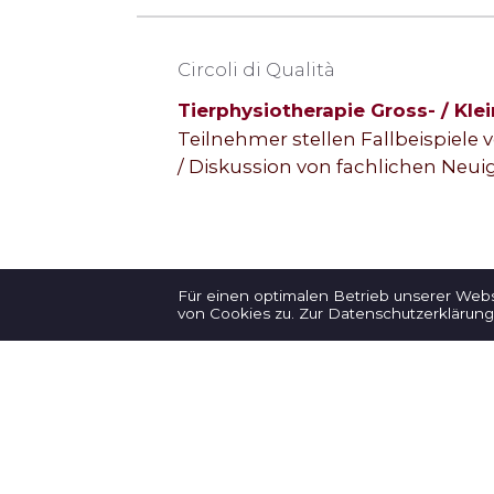
Circoli di Qualità
Tierphysiotherapie Gross- / Klei
Teilnehmer stellen Fallbeispiele v
/ Diskussion von fachlichen Neuig
Für einen optimalen Betrieb unserer Web
von Cookies zu.
Zur Datenschutzerklärung
→ Newsletter-Anmeldung
Fisioterapia per animali
Fe