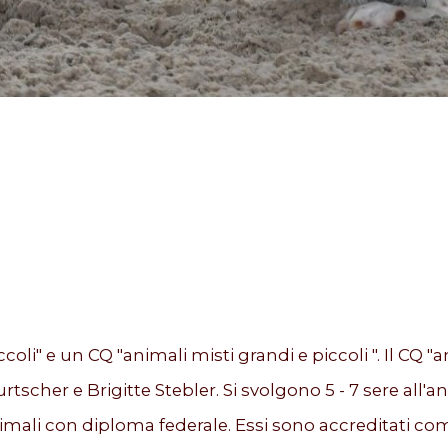
coli" e un CQ "animali misti grandi e piccoli ". Il CQ "
cher e Brigitte Stebler. Si svolgono 5 - 7 sere all'a
 animali con diploma federale. Essi sono accreditati 