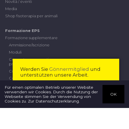
Novità / eventi
Media
Shop fisoterapia per animali
Formazione EPS
Formazione supplementare
Ammissione/Iscrizione
Moduli
Competenze operative
professionali
Werden Sie
Gönnermitglied
und
Criteri di prestazione
unterstützen unsere Arbeit.
Contributi
Esame professionale superiore
Diventare membro
Chiudi
Für einen optimalen Betrieb unserer Website
verwenden wir Cookies. Durch die Nutzung der
Commissione d'esame
OK
Webseite stimmen Sie der Verwendung von
Terapisti
Iscrizione
Cookies zu.
Zur Datenschutzerklärung
.
Regolamento d'esame
Direttive
Lavoro di progetto
quadro nazionale delle