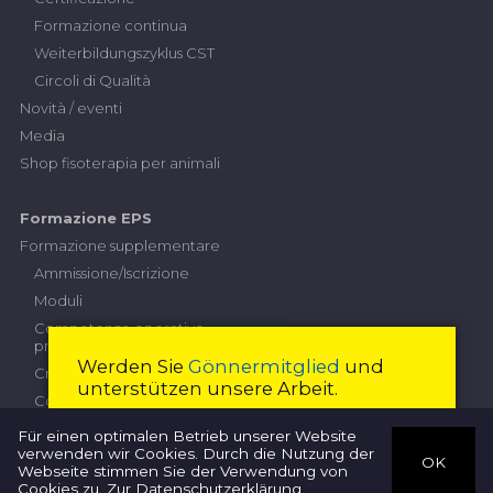
Formazione continua
Weiterbildungszyklus CST
Circoli di Qualità
Novità / eventi
Media
Shop fisoterapia per animali
Formazione EPS
Formazione supplementare
Ammissione/Iscrizione
Moduli
Competenze operative
professionali
Werden Sie
Gönnermitglied
und
Criteri di prestazione
unterstützen unsere Arbeit.
Contributi
Esame professionale superiore
Diventare membro
Chiudi
Für einen optimalen Betrieb unserer Website
verwenden wir Cookies. Durch die Nutzung der
Commissione d'esame
OK
Webseite stimmen Sie der Verwendung von
Terapisti
Iscrizione
Cookies zu.
Zur Datenschutzerklärung
.