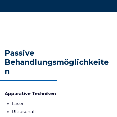
resistenza), integrati nel movimento fisiologico
e praticati nella vita quotidiana. L’obiettivo è
quello di normalizzare il comportamento
motorio per ridurre / prevenire il dolore.
Passive
Behandlungsmöglichkeite
n
Apparative Techniken
Laser
Ultraschall