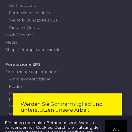
Certificazione
Formazione continua
Weiterbildungszyklus CST
Circoli di Qualità
Novità / eventi
Media
Shop fisoterapia per animali
Formazione EPS
Formazione supplementare
Ammissione/Iscrizione
Moduli
Competenze operative
professionali
Werden Sie
Gönnermitglied
und
Criteri di prestazione
unterstützen unsere Arbeit.
Contributi
Esame professionale superiore
Diventare membro
Chiudi
Für einen optimalen Betrieb unserer Website
verwenden wir Cookies. Durch die Nutzung der
Commissione d'esame
OK
Webseite stimmen Sie der Verwendung von