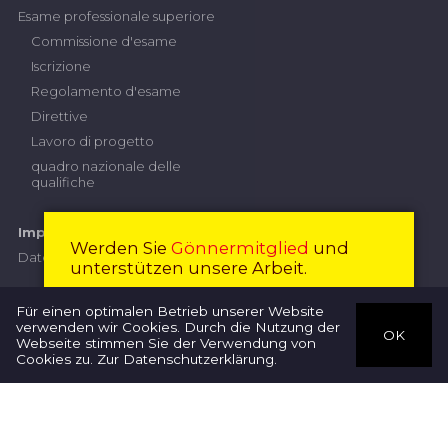
Esame professionale superiore
Commissione d'esame
Iscrizione
Regolamento d'esame
Direttive
Lavoro di progetto
quadro nazionale delle
qualifiche
Impressum
Werden Sie
Gönnermitglied
und
Datenschutz
unterstützen unsere Arbeit.
Diventare membro
Chiudi
Für einen optimalen Betrieb unserer Website
© Schweizerischer Verband für Tierphysiotherapie 2019-2020
verwenden wir Cookies. Durch die Nutzung der
OK
Webseite stimmen Sie der Verwendung von
Terapisti
Web-Design by
MediaTailor
| CMS-Programierung by
schwups
Cookies zu.
Zur Datenschutzerklärung
.