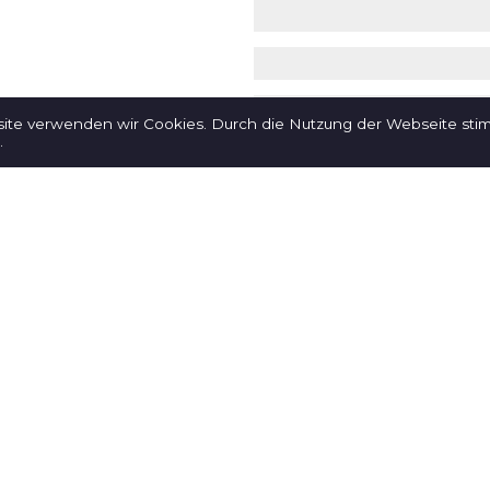
site verwenden wir Cookies. Durch die Nutzung der Webseite st
.
 *
o messaggio
Invia la registrazi