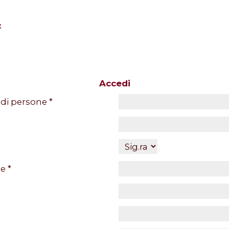
:
Accedi
i persone *
e *