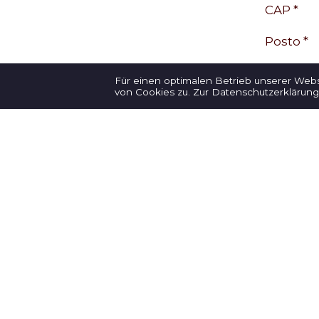
CAP *
Posto *
Paese *
Für einen optimalen Betrieb unserer Web
von Cookies zu.
Zur Datenschutzerklärung
Telefono
E-mail *
Il vostr