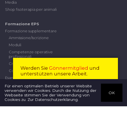
Media
Shop fisoterapia per animali
Formazione EPS
Formazione supplementare
Ammissione/Iscrizione
Moduli
Competenze operative
professionali
Criteri di prestazione
Werden Sie
Gönnermitglied
und
Contributi
unterstützen unsere Arbeit.
Esame professionale superiore
Diventare membro
Chiudi
Commissione d'esame
Für einen optimalen Betrieb unserer Website
verwenden wir Cookies. Durch die Nutzung der
Iscrizione
OK
Webseite stimmen Sie der Verwendung von
Terapisti
Regolamento d'esame
Cookies zu.
Zur Datenschutzerklärung
.
Direttive
Lavoro di progetto
quadro nazionale delle
qualifiche