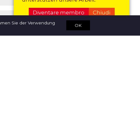
Diventare membro
Chiudi
immen Sie der Verwendung
OK
one