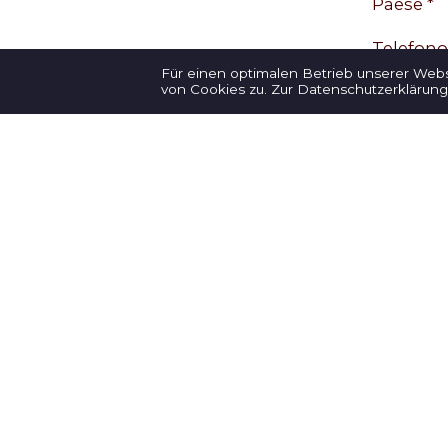
Paese *
Telefono
Für einen optimalen Betrieb unserer Web
E-mail *
von Cookies zu.
Zur Datenschutzerklärung
Il vostr
Partecip