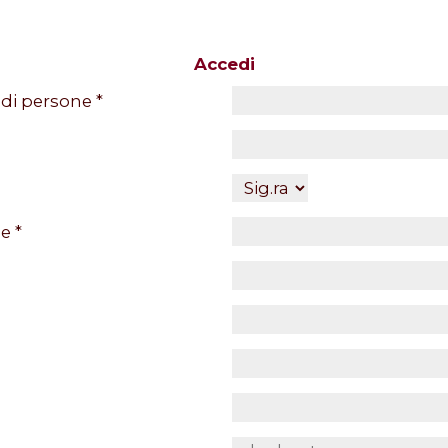
Accedi
i persone *
e *