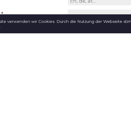
 *
site verwenden wir Cookies. Durch die Nutzung der Webseite st
.
o messaggio
azione
Invia la registrazi