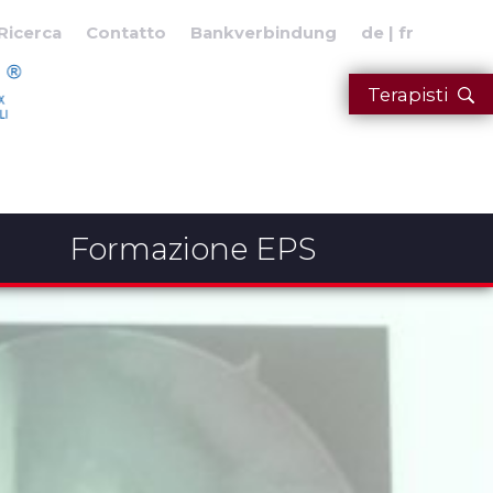
Ricerca
Contatto
Bankverbindung
de
fr
Terapisti
Formazione EPS