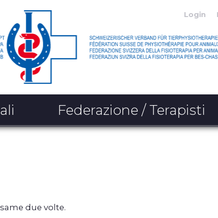
Login
ali
Federazione / Terapisti
'esame due volte.