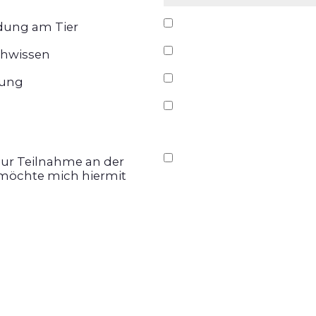
ndung am Tier
chwissen
fung
zur Teilnahme an der
möchte mich hiermit