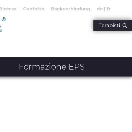
Ricerca
Contatto
Bankverbindung
de
fr
Terapisti
Formazione EPS