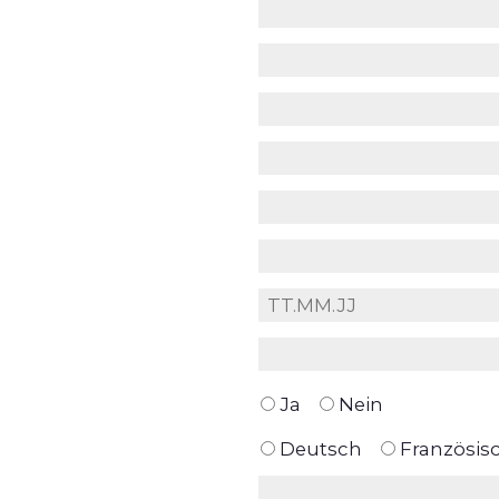
Ja
Nein
Deutsch
Französis