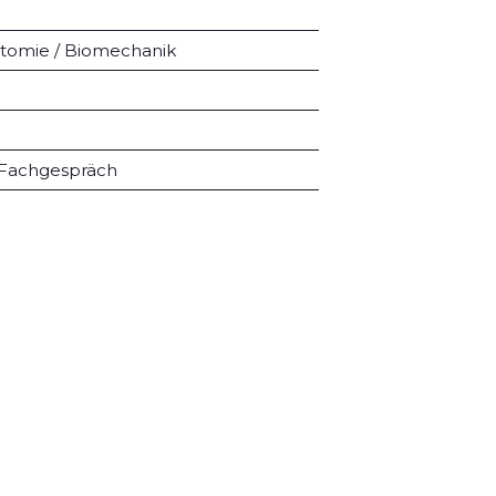
natomie / Biomechanik
d Fachgespräch