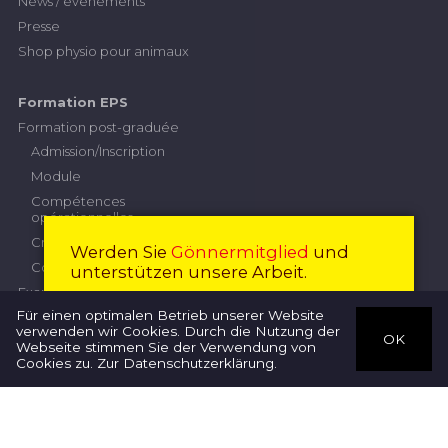
News / événements
Presse
Shop physio pour animaux
Formation EPS
Formation post-graduée
Admission/Inscription
Module
Compétences
opérationnelles
Critères de performance
Werden Sie
Gönnermitglied
und
Contribution
unterstützen unsere Arbeit.
Examen professionnel supérieur
Devenir membre
Fermer
Für einen optimalen Betrieb unserer Website
Commission d'examen
verwenden wir Cookies. Durch die Nutzung der
OK
Inscription
Webseite stimmen Sie der Verwendung von
Thérapeutes
Cookies zu.
Zur Datenschutzerklärung
.
Règlement concernant
l’examen
Directives
Travail de diplôme