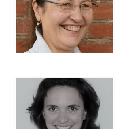
brigitte.stebler@svtpt.ch
Ursula Ward
vice-présidente
ursula.ward@svtpt.ch