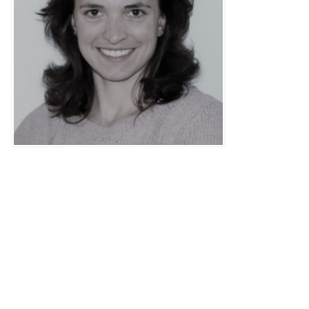
Isabelle Gysi
Direction
GF@svtpt.ch