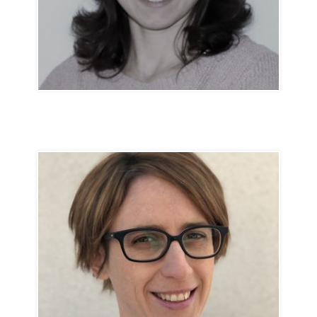
Isabelle Gysi
Direction
GF@svtpt.ch