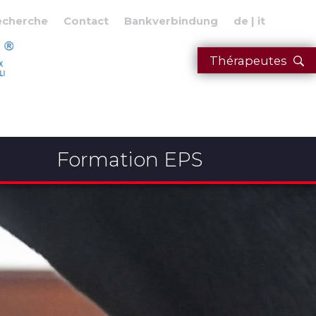
echerche
Contact
Bankverbindung
de
it
Thérapeutes
Formation EPS