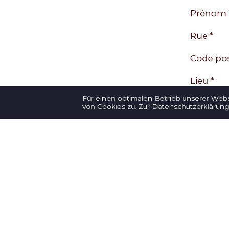
Prénom 
Rue *
Code pos
Lieu *
Für einen optimalen Betrieb unserer Web
Pays *
von Cookies zu.
Zur Datenschutzerklärung
Téléphon
E-mail *
Votre m