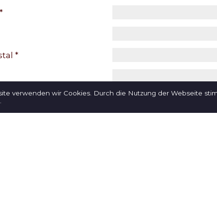
*
tal *
site verwenden wir Cookies. Durch die Nutzung der Webseite st
.
e *
essage
Soumettre l'enregist