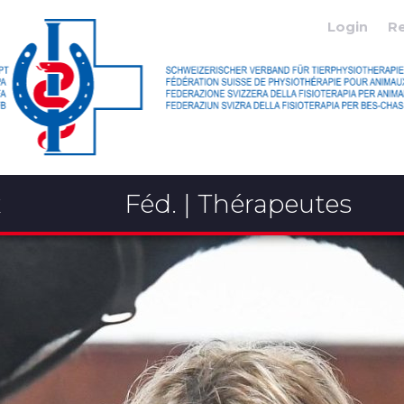
Login
R
x
Féd. | Thérapeutes