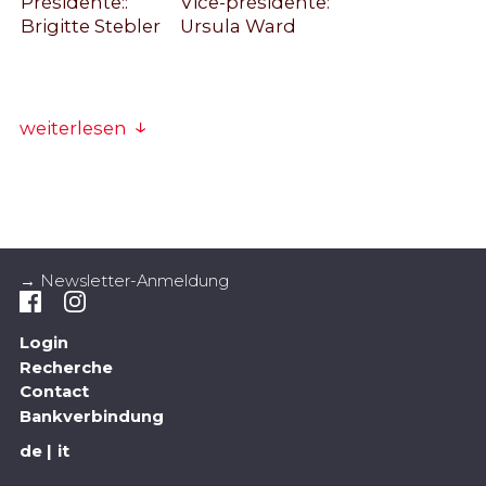
Présidente::
Vice-présidente:
Brigitte Stebler
Ursula Ward
weiterlesen
Le principe directeur en dettail, vous trouvez
ici
Leitbild_290324.pdf
→ Newsletter-Anmeldung
Login
Recherche
Contact
Bankverbindung
de
it