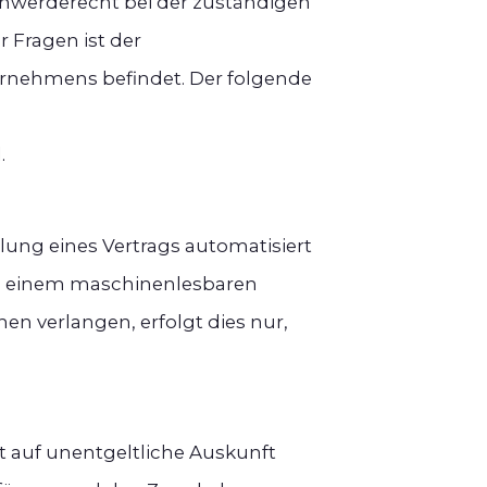
schwerderecht bei der zuständigen
 Fragen ist der
ernehmens befindet. Der folgende
l
.
llung eines Vertrags automatisiert
t in einem maschinenlesbaren
en verlangen, erfolgt dies nur,
 auf unentgeltliche Auskunft