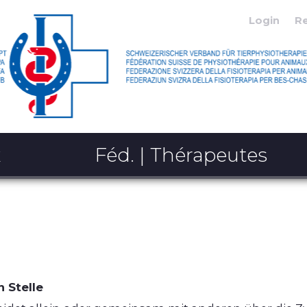
Login
R
x
Féd. | Thérapeutes
 Stelle