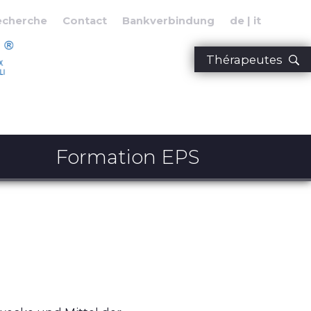
echerche
Contact
Bankverbindung
de
it
Thérapeutes
Formation EPS