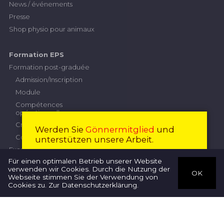
News / événements
Presse
Shop physio pour animaux
Formation EPS
Formation post-graduée
Admission/Inscription
Module
Compétences
opérationnelles
Critères de performance
Werden Sie
Gönnermitglied
und
Contribution
unterstützen unsere Arbeit.
Examen professionnel supérieur
Devenir membre
Fermer
Für einen optimalen Betrieb unserer Website
Commission d'examen
verwenden wir Cookies. Durch die Nutzung der
OK
Inscription
Webseite stimmen Sie der Verwendung von
Thérapeutes
Cookies zu.
Zur Datenschutzerklärung
.
Règlement concernant
l’examen
Directives
Travail de diplôme