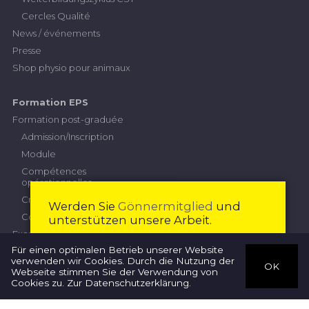
Cercles Qualité
News / événements
Presse
Shop physio pour animaux
Formation EPS
Formation post-graduée
Admission/Inscription
Module
Compétences
opérationnelles
Critères de performance
Werden Sie
Gönnermitglied
und
Contribution
unterstützen unsere Arbeit.
Examen professionnel supérieur
Devenir membre
Fermer
Für einen optimalen Betrieb unserer Website
Commission d'examen
verwenden wir Cookies. Durch die Nutzung der
OK
Inscription
Webseite stimmen Sie der Verwendung von
Thérapeutes
Cookies zu.
Zur Datenschutzerklärung
.
Règlement concernant
l’examen