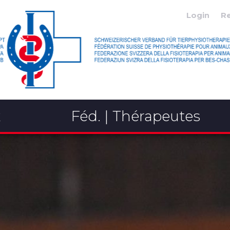
Login
R
x
Féd. | Thérapeutes