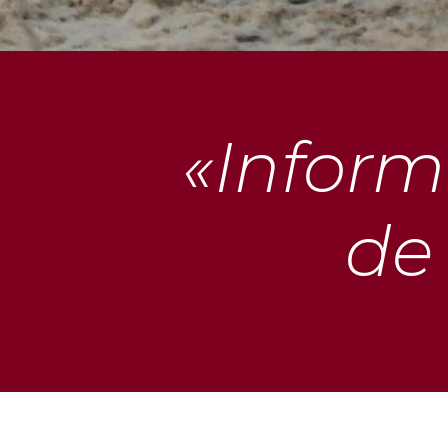
«Inform
de