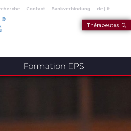
echerche
Contact
Bankverbindung
de
it
Thérapeutes
Formation EPS