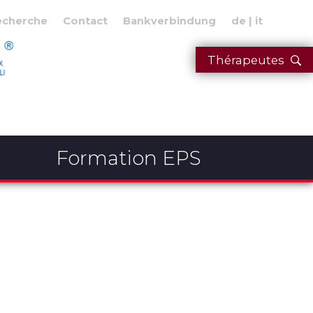
echerche
Contact
Bankverbindung
de
it
Thérapeutes
Formation EPS