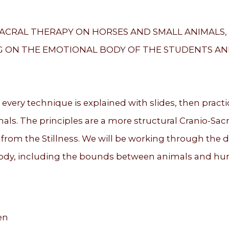
SACRAL THERAPY ON HORSES AND SMALL ANIMALS
G ON THE EMOTIONAL BODY OF THE STUDENTS AN
ch every technique is explained with slides, then pra
als. The principles are a more structural Cranio-Sacr
rom the Stillness. We will be working through the 
body, including the bounds between animals and h
en