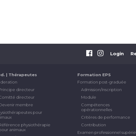
Login
R
d. | Thérapeutes
Formation EPS
deration
Formation post-graduée
Principe directeur
Admission/Inscription
Comitté directeur
Module
Devenir membre
Compétences
opérationnelles
ysiothérapeutes pour
imaux
Critères de performance
Référence physiothérapie
Contribution
pour animaux
Examen professionnel supérie