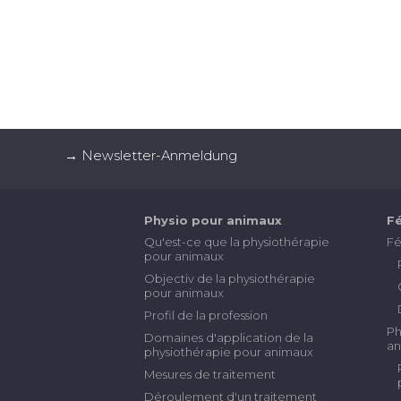
→ Newsletter-Anmeldung
Physio pour animaux
Fé
Qu'est-ce que la physiothérapie
Fé
pour animaux
Objectiv de la physiothérapie
pour animaux
Profil de la profession
Ph
Domaines d'application de la
an
physiothérapie pour animaux
Mesures de traitement
Déroulement d'un traitement