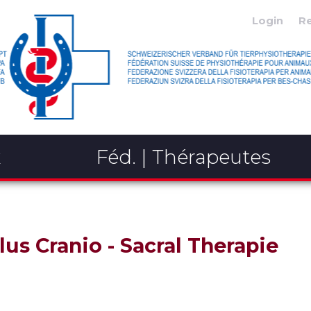
Login
R
x
Féd. | Thérapeutes
us Cranio - Sacral Therapie