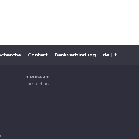
echerche
Contact
Bankverbindung
de
it
Impressum
Datenschutz
ur