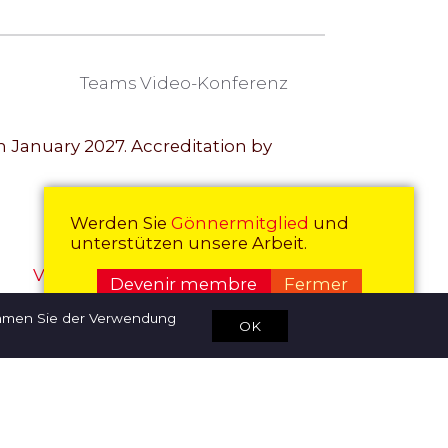
Teams Video-Konferenz
n January 2027. Accreditation by
Détails | Enregistrement
Werden Sie
Gönnermitglied
und
unterstützen unsere Arbeit.
Vergangene Veranstaltungen
Devenir membre
Fermer
immen Sie der Verwendung
OK
echerche
Contact
Bankverbindung
de
it