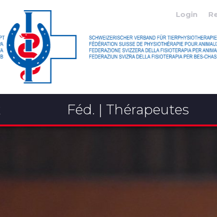
Login
R
x
Féd. | Thérapeutes