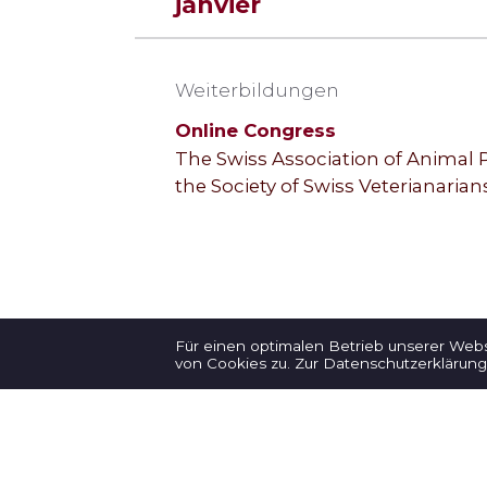
janvier
Weiterbildungen
Online Congress
The Swiss Association of Animal P
the Society of Swiss Veterianarians
Für einen optimalen Betrieb unserer Web
von Cookies zu.
Zur Datenschutzerklärung
→ Newsletter-Anmeldung