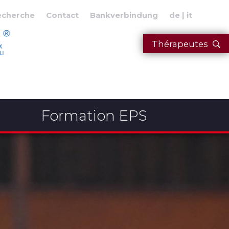
echerche
Contact
Bankverbindung
de
it
Thérapeutes
Formation EPS