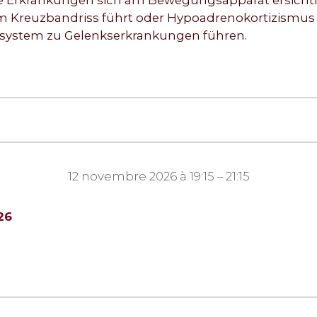
he Erkrankungen sich am Bewegungsapparat ersichtl
m Kreuzbandriss führt oder Hypoadrenokortizismus
system zu Gelenkserkrankungen führen.
12 novembre 2026 à 19:15 – 21:15
26