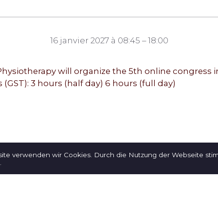
16 janvier 2027 à 08:45 – 18:00
hysiotherapy will organize the 5 th online congress i
 (GST): 3 hours (half day) 6 hours (full day)
site verwenden wir Cookies. Durch die Nutzung der Webseite st
.
Login
R