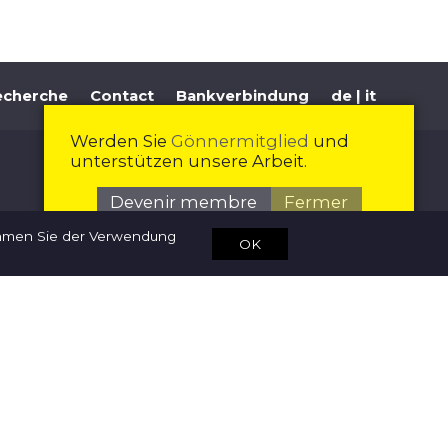
echerche
Contact
Bankverbindung
de
it
Werden Sie
Gönnermitglied
und
unterstützen unsere Arbeit.
Impressum
Datenschutz
Devenir membre
Fermer
immen Sie der Verwendung
OK
ur