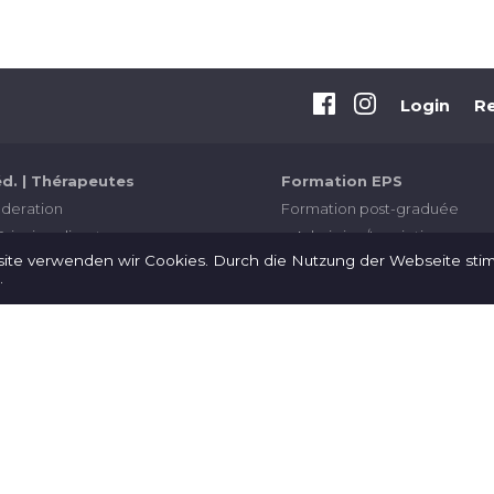
Login
R
d. | Thérapeutes
Formation EPS
deration
Formation post-graduée
Principe directeur
Admission/Inscription
site verwenden wir Cookies. Durch die Nutzung der Webseite st
Comitté directeur
Module
.
Devenir membre
Compétences
opérationnelles
ysiothérapeutes pour
imaux
Critères de performance
Référence physiothérapie
Contribution
pour animaux
Examen professionnel supérie
Datenschutz
Commission d'examen
rmation
Inscription
Certification
Règlement concernant
Formation continue
l’examen