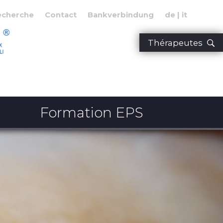
echerche
Contact
Bankverbindung
de
it
Thérapeutes
Formation EPS