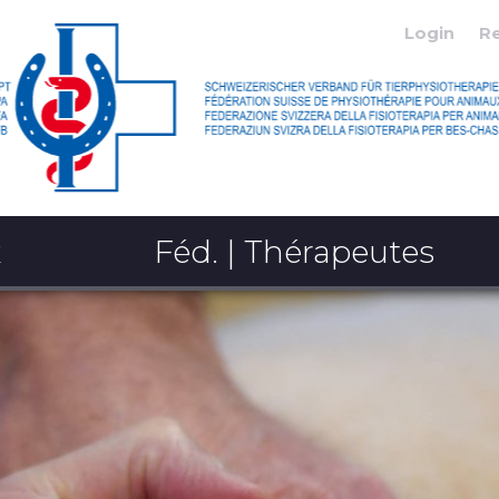
Login
R
x
Féd. | Thérapeutes