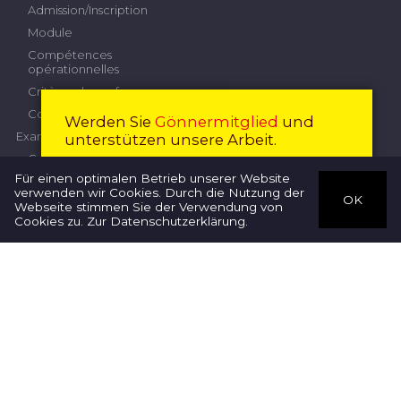
Admission/Inscription
Module
Compétences
opérationnelles
Critères de performance
Contribution
Werden Sie
Gönnermitglied
und
Examen professionnel supérieur
unterstützen unsere Arbeit.
Commission d'examen
Devenir membre
Fermer
Für einen optimalen Betrieb unserer Website
Inscription
verwenden wir Cookies. Durch die Nutzung der
OK
Règlement concernant
Webseite stimmen Sie der Verwendung von
Thérapeutes
l’examen
Cookies zu.
Zur Datenschutzerklärung
.
Directives
Travail de diplôme
Cadre national des
certifications
Impressum
Datenschutz