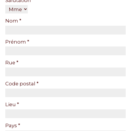
Salutation *
Nom *
Prénom *
Rue *
Code postal *
Lieu *
Pays *