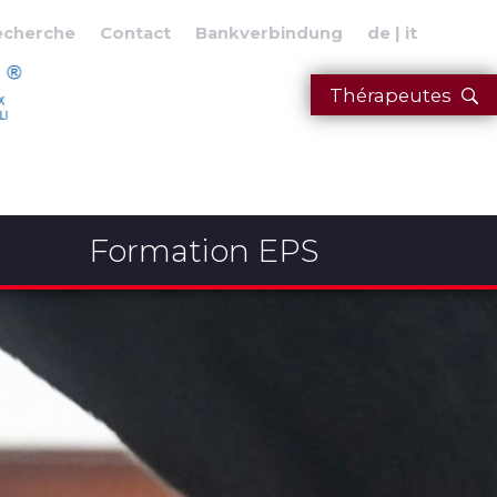
echerche
Contact
Bankverbindung
de
it
Thérapeutes
Formation EPS