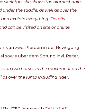
he skeleton, she shows the biomechanics
under the saddle, as well as over the
t and explain everything.
Details
nd can be visited on site or online.
hanik an zwei Pferden in der Bewegung
l sowie über dem Sprung inkl. Reiter.
cs on two horses in the movement on the
 as over the jump including rider.
MSM, ITEC (equine), MCAM, MIAS,