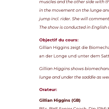
muscles and the other side with t
in the movement on the lunge and 
jump incl. rider. She will commen
The show is conducted in English a
Objectif du cours:
Gillian Higgins zeigt die Biomec
an der Longe und unter dem Satte
Gillian Higgins shows biomechani
lunge and under the saddle as well
Orateur:
Gillian Higgins (GB)
BSc, BHS Senior Coach, Dip (RM) 