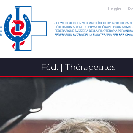
Login
R
x
Féd. | Thérapeutes