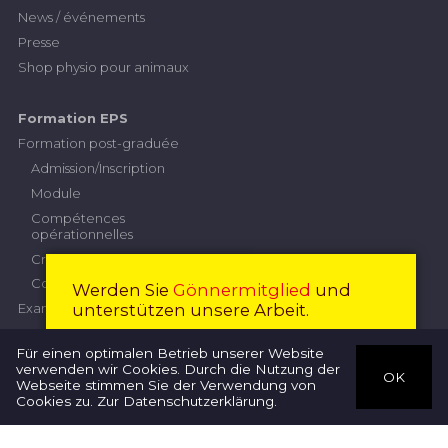
News / événements
Presse
Shop physio pour animaux
Formation EPS
Formation post-graduée
Admission/Inscription
Module
Compétences
opérationnelles
Critères de performance
Contribution
Werden Sie
Gönnermitglied
und
unterstützen unsere Arbeit.
Examen professionnel supérieur
Commission d'examen
Devenir membre
Fermer
Für einen optimalen Betrieb unserer Website
Inscription
verwenden wir Cookies. Durch die Nutzung der
OK
Règlement concernant
Webseite stimmen Sie der Verwendung von
Thérapeutes
l’examen
Cookies zu.
Zur Datenschutzerklärung
.
Directives