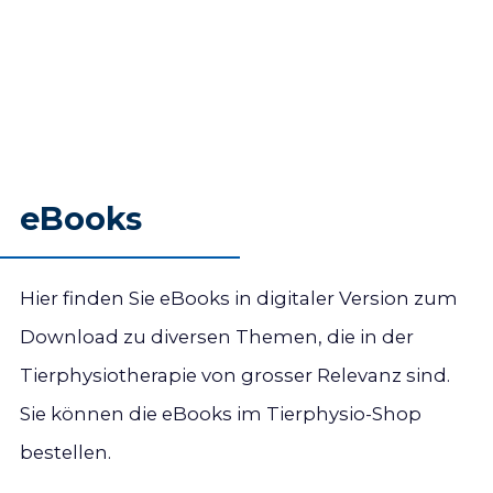
Arthrose - Arthritis: die wichtigsten
Unterschiede
Qualitätszirkel «Hunde» / Schweiz. Verband
für Tierphysiotherapie (SVTPT), Bilder:
Brigitte Jost
bestellbar im
Tierphysio-Shop
Nagelbett-Entzündung des kleinen Zehs
eBooks
und die Beobachtungen im Alltag
Dimitrios Manoglou, Tierphysiotherapeut
mit eidg. Diplom, Aktivmitglied SVTPT
Hier finden Sie eBooks in digitaler Version zum
bestellbar im
Tierphysio-Shop
Download zu diversen Themen, die in der
Tierphysiotherapie von grosser Relevanz sind.
Sie können die eBooks im Tierphysio-Shop
bestellen.