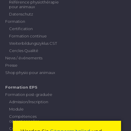
Référence physiothérapie
pour animaux
Datenschutz
Formation
Certification
Formation continue
Weiterbildungszyklus CST
Cercles Qualité
News / événements
Presse
Shop physio pour animaux
Formation EPS
Formation post-graduée
Admission/Inscription
Module
Compétences
opérationnelles
Critères de performance