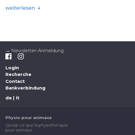
weiterlesen
Hund
Arthrose - Arthritis: die wichtigsten
Unterschiede
Qualitätszirkel «Hunde» / Schweiz. Verband
→ Newsletter-Anmeldung
für Tierphysiotherapie (SVTPT); Bilder:
Brigitte Jost
bestellbar im
Tierphysio-Shop
Login
Recherche
Halsband und Brustgeschirr (Besitzer oder
Contact
Bankverbindung
Fachsprache)
Brigitte Jost, Tierphysiotherapeutin mit eidg.
de
it
Diplom, Aktivmitglied SVTPT
bestellbar im
Tierphysio-Shop
Physio pour animaux
Kreuzbandriss beim Hund (Besitzer oder
Qu'est-ce que la physiothérapie
pour animaux
Fachsprache)