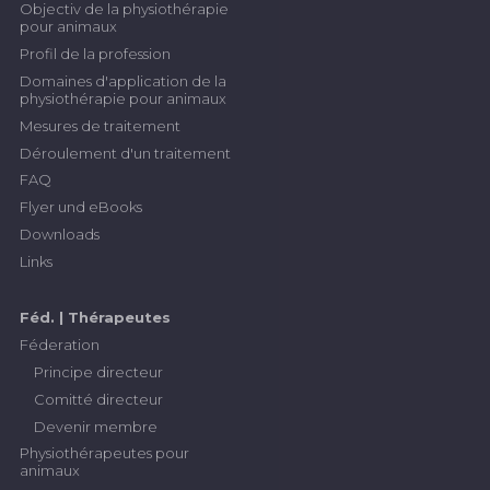
Objectiv de la physiothérapie
Brigitte Jost, Tierphysiotherapeutin mit eidg.
pour animaux
Diplom, Aktivmitglied SVTPT
Profil de la profession
bestellbar im
Tierphysio-Shop
Domaines d'application de la
physiothérapie pour animaux
Mesures de traitement
Pferd
Déroulement d'un traitement
FAQ
Basistraining für Hippotherapie-K®-Pferde
Flyer und eBooks
- Ein Leitfaden für die tägliche Arbeit
Downloads
Franziska Item, Tierphysiotherapeutin mit
Links
eidg. Diplom, Aktivmitglied SVTPT
bestellbar im
Tierphysio-Shop
Féd. | Thérapeutes
Féderation
Principe directeur
Comitté directeur
Devenir membre
Physiothérapeutes pour
animaux