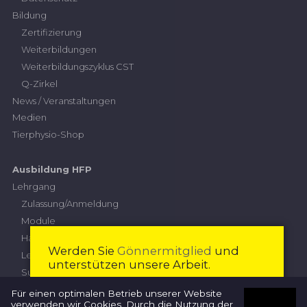
Bildung
Zertifizierung
Weiterbildungen
Weiterbildungszyklus CST
Q-Zirkel
News / Veranstaltungen
Medien
Tierphysio-Shop
Ausbildung HFP
Lehrgang
Zulassung/Anmeldung
Module
Handlungskompetenzen
Werden Sie
Gönnermitglied
und
Leistungskriterien
unterstützen unsere Arbeit.
Subventionierung
Höhere Fachprüfung
Mitglied werden
Schliessen
Für einen optimalen Betrieb unserer Website
verwenden wir Cookies. Durch die Nutzung der
Prüfungskommission