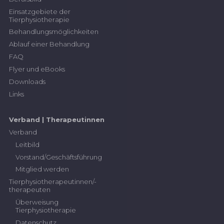
und Tier gestalten.
entsprechende Massnahmen einleiten.
Einsatzgebiete der
Tierphysiotherapie
S
7
Gespräche mit Tierbesitzerin und
M
6
Fälle von Verletzungen der
anderen Involvierten zielorientiert
Behandlungsmöglichkeiten
Tierschutzgesetzgebung erkennen und
steuern.
entsprechende Massnahmen initiieren.
Ablauf einer Behandlung
FAQ
S
8
Physiotherapeutische Erkenntnisse
adressatengerecht formulieren und
Flyer und eBooks
erklären.
Downloads
Links
S
9
Bei belastenden Situationen Ruhe
bewahren.
Verband | Therapeutinnen
S
10
Ökologisch handeln.
Verband
Leitbild
Vorstand/Geschäftsführung
Mitglied werden
Tierphysiotherapeutinnen/-
therapeuten
Überweisung
Tierphysiotherapie
Datenschutz