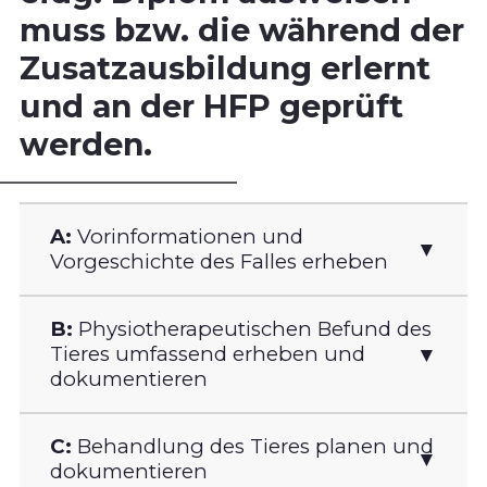
muss bzw. die während der
Zusatzausbildung erlernt
und an der HFP geprüft
werden.
A:
Vorinformationen und
Vorgeschichte des Falles erheben
B:
Physiotherapeutischen Befund des
A1
Falldossier mit Kontaktangaben
Tieres umfassend erheben und
eröffnen.
dokumentieren
A2
Die fallbezogenen Informationen der
Tierbesitzerin situationsgerecht nutzen
C:
Behandlung des Tieres planen und
und einbeziehen.
B1
Bei Begrüssung Kontakt zu Tierbesitzerin
dokumentieren