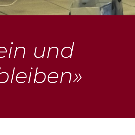
ein und
bleiben»