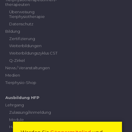
therapeuten
Überweisung
Tierphysiotherapie
Datenschutz
Bildung
Zertifizierung
Weiterbildungen
Weiterbildungszyklus CST
Q-Zirkel
News / Veranstaltungen
Medien
Tierphysio-Shop
Ausbildung HFP
Lehrgang
Zulassung/Anmeldung
Module
Handlungskompetenzen