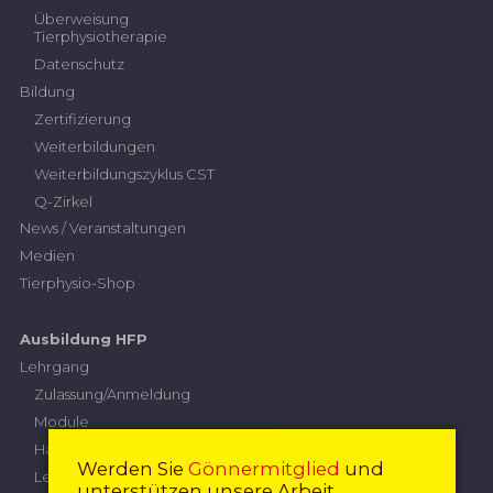
Überweisung
Tierphysiotherapie
Datenschutz
Bildung
Zertifizierung
Weiterbildungen
Weiterbildungszyklus CST
Q-Zirkel
News / Veranstaltungen
Medien
Tierphysio-Shop
Ausbildung HFP
Lehrgang
Zulassung/Anmeldung
Module
Handlungskompetenzen
Werden Sie
Gönnermitglied
und
Leistungskriterien
unterstützen unsere Arbeit.