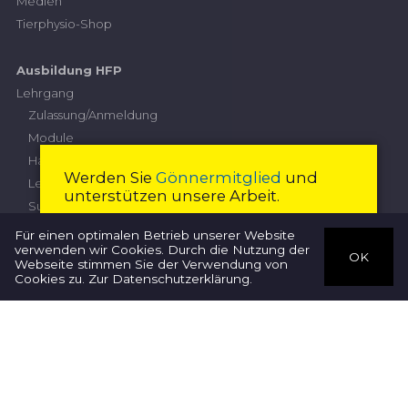
Medien
Tierphysio-Shop
Ausbildung HFP
Lehrgang
Zulassung/Anmeldung
Module
Handlungskompetenzen
Werden Sie
Gönnermitglied
und
Leistungskriterien
unterstützen unsere Arbeit.
Subventionierung
Höhere Fachprüfung
Mitglied werden
Schliessen
Für einen optimalen Betrieb unserer Website
verwenden wir Cookies. Durch die Nutzung der
Prüfungskommission
OK
Webseite stimmen Sie der Verwendung von
Therapeuten
Anmeldung
Cookies zu.
Zur Datenschutzerklärung
.
Prüfungsordnung
Wegleitung
Diplomarbeit
Nationaler
Qualifikationsrahmen