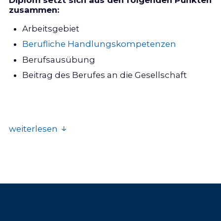
zusammen:
Arbeitsgebiet
Berufliche Handlungskompetenzen
Berufsausübung
Beitrag des Berufes an die Gesellschaft
weiterlesen
Arbeitsgebiet
Diplomierte Tierphysiotherapeutinnen sind
meist selbständig Erwerbende in Voll- oder
Teilzeit. Sie führen eine eigene Praxis (vor Ort
oder Heim- bzw. Stallbesuche) oder arbeiten