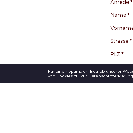
Anrede *
Name *
Vorname
Strasse *
PLZ *
Ort *
Für einen optimalen Betrieb unserer Web
von Cookies zu.
Zur Datenschutzerklärung
Land *
Telefon *
E-Mail *
Deine Mi