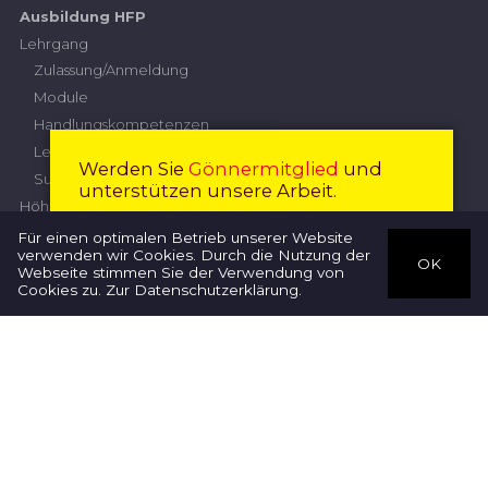
Ausbildung HFP
Lehrgang
Zulassung/Anmeldung
Module
Handlungskompetenzen
Leistungskriterien
Werden Sie
Gönnermitglied
und
Subventionierung
unterstützen unsere Arbeit.
Höhere Fachprüfung
Mitglied werden
Schliessen
Prüfungskommission
Für einen optimalen Betrieb unserer Website
verwenden wir Cookies. Durch die Nutzung der
Anmeldung
OK
Webseite stimmen Sie der Verwendung von
Therapeuten
Prüfungsordnung
Cookies zu.
Zur Datenschutzerklärung
.
Wegleitung
Diplomarbeit
Nationaler
Qualifikationsrahmen
Impressum
Datenschutz