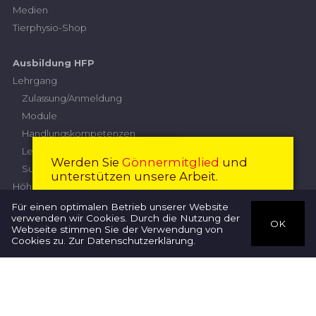
Medien
Tierphysio-Shop
Ausbildung HFP
Lehrgang
Zulassung/Anmeldung
Module
Handlungskompetenzen
Leistungskriterien
Werden Sie
Gönnermitglied
und
Subventionierung
unterstützen unsere Arbeit.
Höhere Fachprüfung
Prüfungskommission
Mitglied werden
Schliessen
Für einen optimalen Betrieb unserer Website
verwenden wir Cookies. Durch die Nutzung der
Anmeldung
OK
Webseite stimmen Sie der Verwendung von
Therapeuten
Prüfungsordnung
Cookies zu.
Zur Datenschutzerklärung
.
Wegleitung
Diplomarbeit
Nationaler
Qualifikationsrahmen