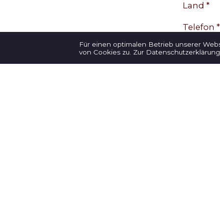
Land *
Telefon *
Für einen optimalen Betrieb unserer Web
E-Mail *
von Cookies zu.
Zur Datenschutzerklärung
Deine Mi
Teilnah