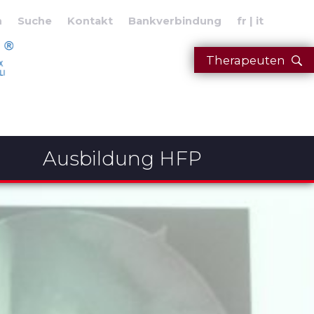
n
Suche
Kontakt
Bankverbindung
fr
it
Therapeuten
Ausbildung HFP