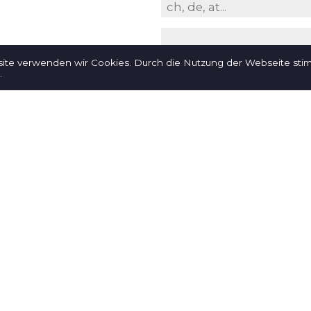
site verwenden wir Cookies. Durch die Nutzung der Webseite st
.
tteilung
me
Anmeldung abschi