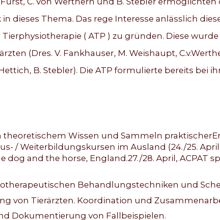
. Fürst, C. von Werthern und B. Stebler ermöglichten
 in dieses Thema. Das rege Interesse anlässlich di
Tierphysiotherapie ( ATP ) zu gründen. Diese wurde
ärzten (Dres. V. Fankhauser, M. Weishaupt, C.v.Wert
Hettich, B. Stebler). Die ATP formulierte bereits bei
on theoretischem Wissen und Sammeln praktischerEr
s- / Weiterbildungskursen im Ausland (24./25. April,
 dog and the horse, England.27./28. April, ACPAT spr
iotherapeutischen Behandlungstechniken und Schem
ung von Tierärzten. Koordination und Zusammenarbei
 und Dokumentierung von Fallbeispielen.