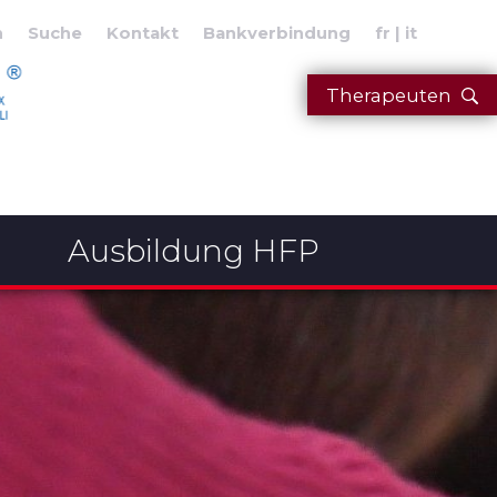
n
Suche
Kontakt
Bankverbindung
fr
it
Therapeuten
Ausbildung HFP