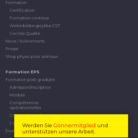
Formation
Certification
Formation continue
Weiterbildungszyklus CST
Cercles Qualité
News / événements
Presse
Shop physio pour animaux
Formation EPS
Formation post-graduée
Admission/Inscription
Module
Compétences
opérationnelles
Critères de performance
Contribution
Werden Sie
Gönnermitglied
und
Examen professionnel supérieur
unterstützen unsere Arbeit.