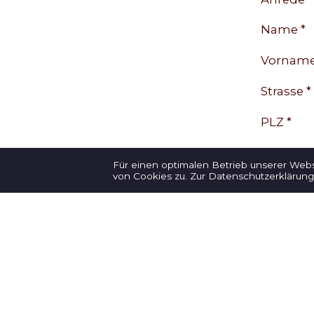
Name *
Vorname
Strasse *
PLZ *
Ort *
Für einen optimalen Betrieb unserer Web
von Cookies zu.
Zur Datenschutzerklärung
Land *
Telefon *
E-Mail *
Deine Mi