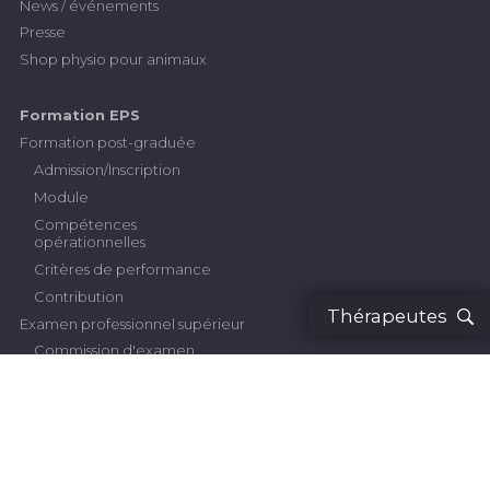
News / événements
Presse
Shop physio pour animaux
Formation EPS
Formation post-graduée
Admission/Inscription
Module
Compétences
opérationnelles
Critères de performance
Contribution
Thérapeutes
Examen professionnel supérieur
Commission d'examen
Inscription
Règlement concernant
l’examen
Directives
Travail de diplôme